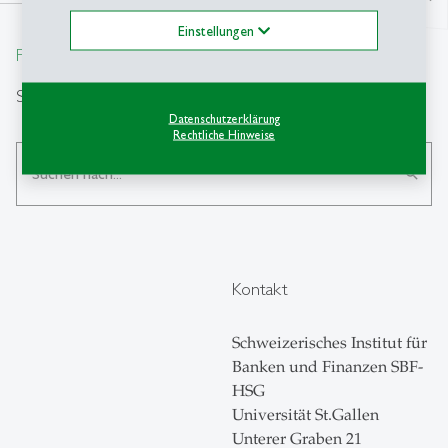
north
Einstellungen
From insight to impact.
Suche
Datenschutzerklärung
Rechtliche Hinweise
search
Kontakt
Schweizerisches Institut für
Banken und Finanzen SBF-
HSG
Universität St.Gallen
Unterer Graben 21