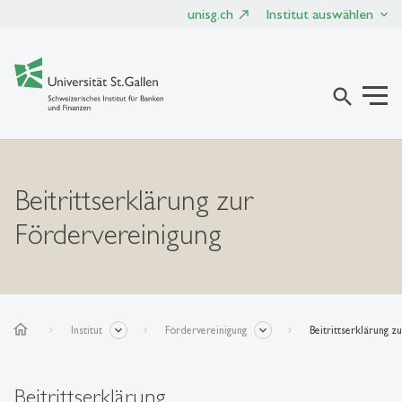
unisg.ch
Institut auswählen
search
Beitrittserklärung zur
Fördervereinigung
home
Institut
Fördervereinigung
Beitrittserklärung z
Beitrittserklärung