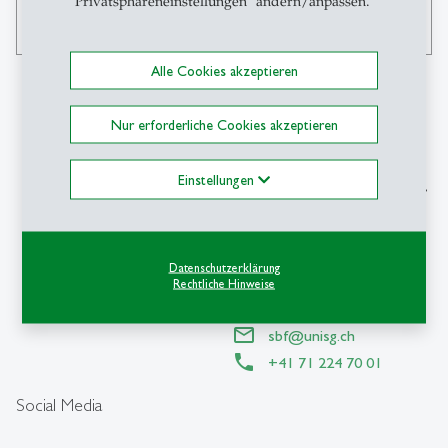
"Privatsphäreneinstellungen" ändern/anpassen.
search
Alle Cookies akzeptieren
Nur erforderliche Cookies akzeptieren
Kontakt
Einstellungen
Schweizerisches Institut für
Banken und Finanzen SBF-
HSG
Universität St.Gallen
Datenschutzerklärung
Rechtliche Hinweise
Unterer Graben 21
CH-9000 St.Gallen
sbf
@
unisg.ch
+41 71 224 70 01
Social Media