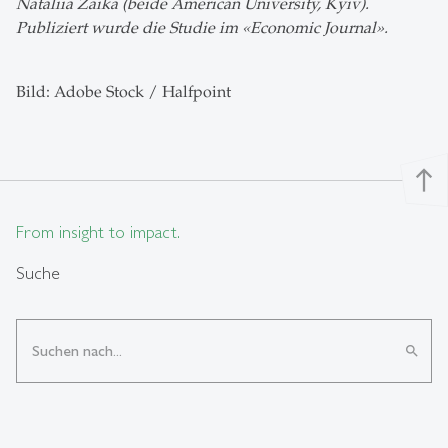
Nataliia Zaika (beide American University, Kyiv).
Publiziert wurde die Studie im «Economic Journal».
Bild: Adobe Stock / Halfpoint
north
From insight to impact.
Suche
search