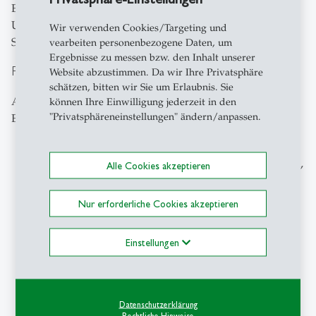
Evakuierungsinformationen Leben zu retten – in der
Ukraine wie auch in anderen Konfliktregionen», sagt
Wir verwenden Cookies/Targeting und
Studienautor Matthias Weber.
vearbeiten personenbezogene Daten, um
Ergebnisse zu messen bzw. den Inhalt unserer
Politische Empfehlungen
Website abzustimmen. Da wir Ihre Privatsphäre
schätzen, bitten wir Sie um Erlaubnis. Sie
Aus den Resultaten leitet das Forschungsteam mehrere
können Ihre Einwilligung jederzeit in den
"Privatsphäreneinstellungen" ändern/anpassen.
Empfehlungen ab:
Klare Handlungsanweisungen geben.
Entscheidend sind praktische Angaben zu Zielorten,
Alle Cookies akzeptieren
Transport und verfügbaren Ressourcen – weniger
die Formulierung.
Nur erforderliche Cookies akzeptieren
Transport organisieren und kommunizieren.
Kostenlose Busse oder Sammeltransporte zeigen,
Einstellungen
dass Pläne durchdacht sind, und steigern die
Bereitschaft zur Evakuierung.
Haushalte zu eigener Planung ermutigen.
Vorbereitete Notfallpläne und gepackte Taschen
Datenschutzerklärung
erhöhen die Wahrscheinlichkeit, dass Familien im
Rechtliche Hinweise