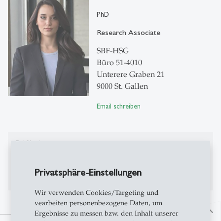
PhD
Research Associate
SBF-HSG
Büro 51-4010
Unterere Graben 21
9000 St. Gallen
Email schreiben
Publikationen
Bisher keine Publikationen auf Alexandria
Privatsphäre-Einstellungen
Wir verwenden Cookies/Targeting und
vearbeiten personenbezogene Daten, um
north
Ergebnisse zu messen bzw. den Inhalt unserer