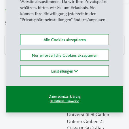
Website abzustimmen. Da wir Ihre Privatsphäre
schätzen, bitten wir Sie um Erlaubnis. Sie
From insight to impact.
können Ihre Einwilligung jederzeit in den
"Privatsphäreneinstellungen" ändern/anpassen.
Suche
Alle Cookies akzeptieren
search
Nur erforderliche Cookies akzeptieren
Einstellungen
Kontakt
Schweizerisches Institut für
Datenschutzerklärung
Banken und Finanzen SBF-
Rechtliche Hinweise
HSG
Universität St.Gallen
Unterer Graben 21
CH-9000 St.Gallen